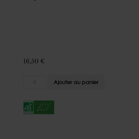
16,50
€
quantité
Ajouter au panier
de
eXpérience
#2
-
Auxerrois
Pinot