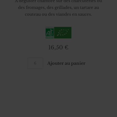
A déguster chambré sur des charcuteries ou
des fromages, des grillades, un tartare au
couteau ou des viandes en sauces.
16,50
€
quantité
Ajouter au panier
de
eXpéricence
#3
-
Gamay
Rouge