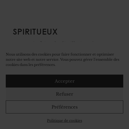
SPIRITUEUX
Le savoir-faire de distillation s'est
transmis en famille. C'est aujourd'hui
Nous utilisons des cookies pour faire fonctionner et optimiser
Vincent l'alchimiste qui extrait
notre site web et notre service. Vous pouvez gérer l'ensemble des
cookies dans les préférences.
l'essence des fruits fermentés autour de
l'alambic lors des journées froides en
Accepter
hiver.
Refuser
Préférences
Distilling know-how has been passed down
Politique de cookies
through the family. Today Vincent is the