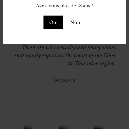
fort les couleurs de l'Appellation Côtes
Avez-vous plus de 18 ans ?
de Toul.
Oui
Non
Lelièvre wines are the heart of production.
These are very crunchy and fruity wines
that loudly represent the colors of the Côtes
de Toul wine region.
Découvrir