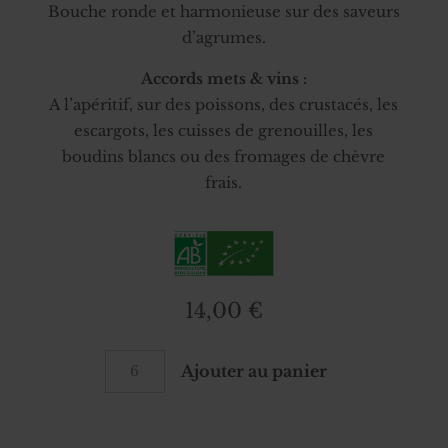
Bouche ronde et harmonieuse sur des saveurs
d’agrumes.
Accords mets & vins :
A l’apéritif, sur des poissons, des crustacés, les
escargots, les cuisses de grenouilles, les
boudins blancs ou des fromages de chèvre
frais.
14,00
€
quantité
Ajouter au panier
de
Auxerrois
Lelièvre