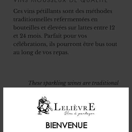
Ces vins pétillants sont des méthodes
traditionnelles refermentées en
bouteilles et élevées sur lattes entre 12
et 24 mois. Parfait pour vos
célébrations, ils pourront être bus tout
au long de vos repas.
These sparkling wines are traditional
methods with a second fermetation in
bottle. They are aged on yeast between 12
and 24 months. Perfect for your
celebrations, you will be able to serve them
BIENVENUE
all allong your meals.