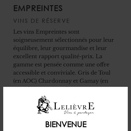
EMPREINTES
VINS DE RÉSERVE
Les vins Empreintes sont
soigneusement sélectionnés pour leur
équilibre, leur gourmandise et leur
excellent rapport qualité-prix. La
gamme est pensée comme une offre
accessible et conviviale. Gris de Toul
(en AOC) Chardonnay et Gamay (en
Vins de France) qui la composent sont
parfaits pour le plaisir et la
spontanéité.
BIENVENUE