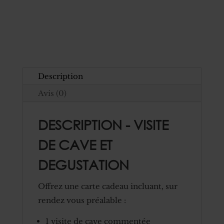
Visite
de
Cave
et
Dégustation
jusqu'à
Description
8
Avis (0)
pers.
DESCRIPTION - VISITE
DE CAVE ET
DEGUSTATION
Offrez une carte cadeau incluant, sur
rendez vous préalable :
1 visite de cave commentée