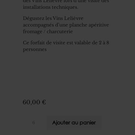
des Vins Lelièvre lors d’une visite des
installations techniques.
Dégustez les Vins Lelièvre
accompagnés d’une planche apéritive
fromage / charcuterie
Ce forfait de visite est valable de 2 à 8
personnes
60,00
€
quantité
Ajouter au panier
de