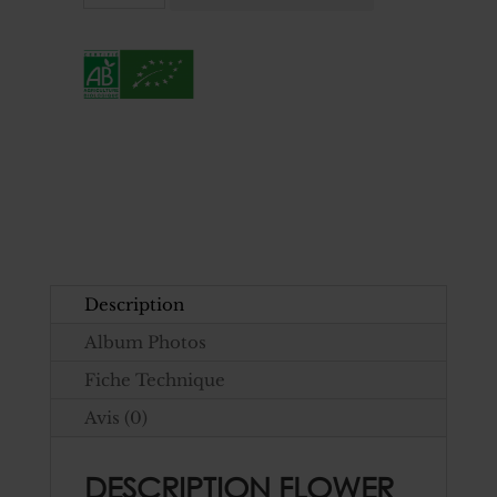
était :
est :
de
42,00 €.
35,00 €.
Flower
Power
Lapinouze
Blanche
Bio
12x33cl
Description
Album Photos
Fiche Technique
Avis (0)
DESCRIPTION FLOWER