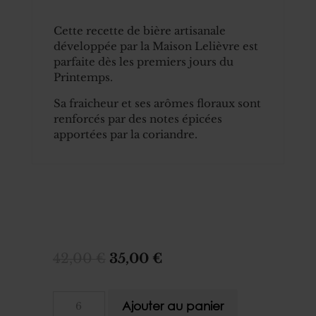
Cette recette de bière artisanale
développée par la Maison Lelièvre est
parfaite dès les premiers jours du
Printemps.
Sa fraicheur et ses arômes floraux sont
renforcés par des notes épicées
apportées par la coriandre.
Le
Le
42,00
€
35,00
€
prix
prix
initial
actuel
quantité
Ajouter au panier