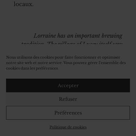
locaux.
Lorraine has an important brewing
tradition. The village of Lucey itself saw
the cultivation of hops prosper from the end
Nous utilisons des cookies pour faire fonctionner et optimiser
of the 19th century. With Lapinouze beers,
notre site web et notre service. Vous pouvez gérer l'ensemble des
cookies dans les préférences.
you will taste original recipes using local
ingredients.
Accepter
Découvrir
Refuser
Préférences
Politique de cookies