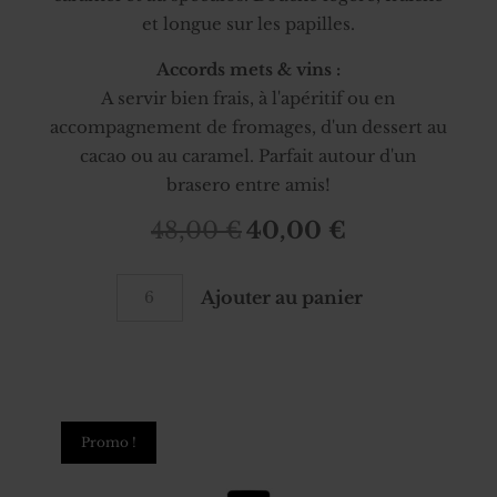
et longue sur les papilles.
Accords mets & vins :
A servir bien frais, à l'apéritif ou en
accompagnement de fromages, d'un dessert au
cacao ou au caramel. Parfait autour d'un
brasero entre amis!
48,00
€
40,00
€
Le
Le
prix
prix
quantité
initial
actuel
Ajouter au panier
de
était :
est :
Lapinouze
48,00 €.
40,00 €.
Winter
Vibes
12x33cl
Promo !